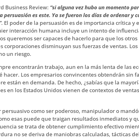
ard Business Review:
“si alguna vez hubo un momento par
a persuasión es este. Ya se fueron los días de ordenar y c
”
. El poder de la persuasión es de importancia crítica y
uier interacción humana incluye un intento de influenci
s queremos ser capaces de hacerlo para que los otros 
es corporaciones disminuyan sus fuerzas de ventas. Los
no un riesgo.
pre encontrarán trabajo, aun en la más lenta de las e
 hacer. Los empresarios convincentes obtendrán sin fal
re están en demanda. De hecho, ¿sabías que la mayoría 
es en los Estados Unidos vienen de contextos de vent
r persuasivo como ser poderoso, manipulador o mandón
como esas puede que traigan resultados inmediatos y q
fluencia se trata de obtener cumplimiento efectivo mien
dura no se deriva de maniobras calculadas, tácticas del